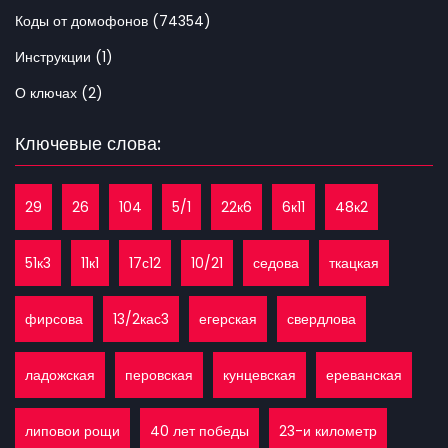
Коды от домофонов (74354)
Инструкции (1)
О ключах (2)
Ключевые слова:
29
26
104
5/1
22к6
6к11
48к2
51к3
11к1
17с12
10/21
седова
ткацкая
фирсова
13/2кас3
егерская
свердлова
ладожская
перовская
кунцевская
ереванская
липовои рощи
40 лет победы
23-и километр