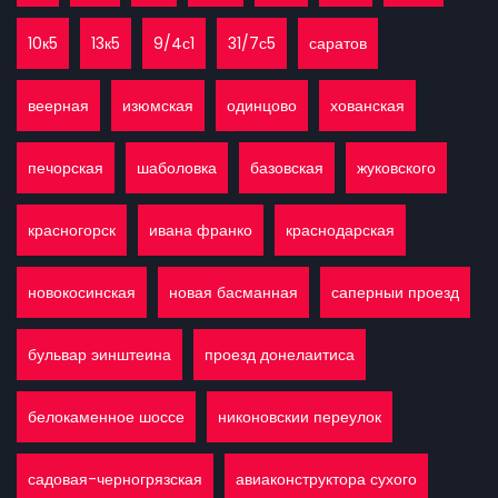
10к5
13к5
9/4с1
31/7с5
саратов
веерная
изюмская
одинцово
хованская
печорская
шаболовка
базовская
жуковского
красногорск
ивана франко
краснодарская
новокосинская
новая басманная
саперныи проезд
бульвар эинштеина
проезд донелаитиса
белокаменное шоссе
никоновскии переулок
садовая-черногрязская
авиаконструктора сухого