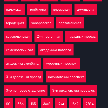
палехская
толбухина
вяземская
амундсена
городецкая
хабаровская
первомаиская
краснодонская
2-я прогонная
парадныи проезд
семеновскии вал
академика павлова
академика скрябина
курортныи проспект
3-и дорожныи проезд
нахимовскии проспект
3-е почтовое отделение
3-и лихачевскии переулок
90
56б
165
3ак3
12к4
16с2
2/84