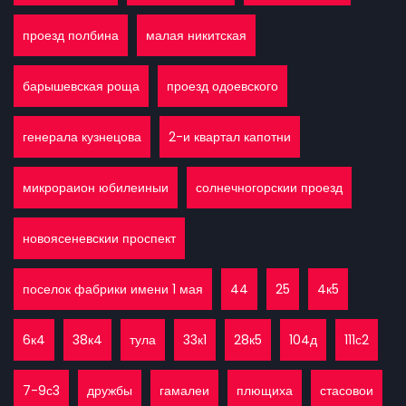
проезд полбина
малая никитская
барышевская роща
проезд одоевского
генерала кузнецова
2-и квартал капотни
микрораион юбилеиныи
солнечногорскии проезд
новоясеневскии проспект
поселок фабрики имени 1 мая
44
25
4к5
6к4
38к4
тула
33к1
28к5
104д
111с2
7-9с3
дружбы
гамалеи
плющиха
стасовои