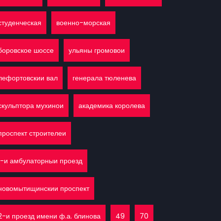
студенческая
военно-морская
боровское шоссе
ульяны громовои
лефортовскии вал
генерала тюленева
скульптора мухинои
академика королева
проспект строителеи
1-и амбулаторныи проезд
новомытищинскии проспект
2-и проезд имени ф.а. блинова
49
70