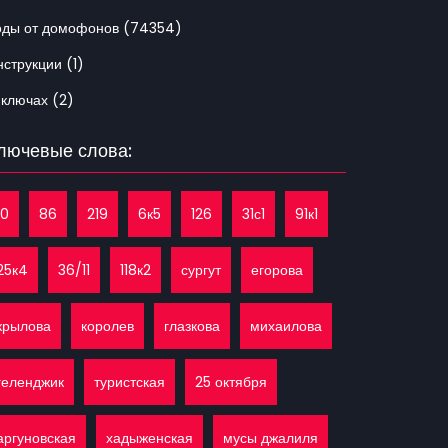
оды от домофонов (74354)
струкции (1)
 ключах (2)
лючевые слова:
10
86
219
6к5
126
31с1
91к1
25к4
36/11
118к2
сургут
егорова
крылова
королев
глазкова
михаилова
геленджик
туристская
25 октября
аргуновская
хадыженская
мусы джалиля