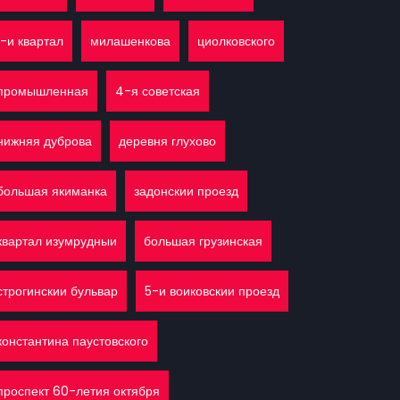
1-и квартал
милашенкова
циолковского
промышленная
4-я советская
нижняя дуброва
деревня глухово
большая якиманка
задонскии проезд
квартал изумрудныи
большая грузинская
строгинскии бульвар
5-и воиковскии проезд
константина паустовского
проспект 60-летия октября