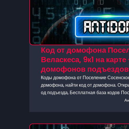
Код от домофона Посе
Веласкеса, 9к1 на карте
домофонов подъездов 
Коды домофона от Поселение Сосенское,
домофона, найти код от домофона. Откр
од подъезда, Бесплатная база кодов По
А