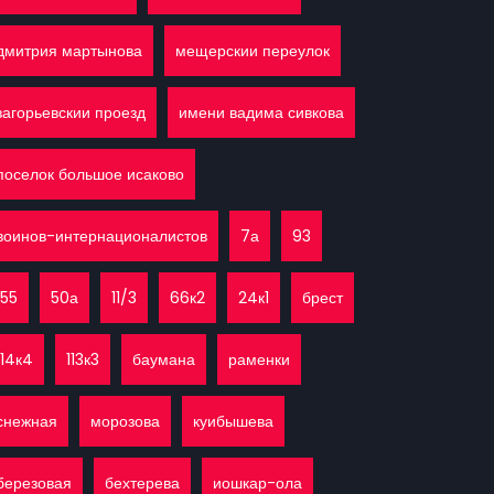
дмитрия мартынова
мещерскии переулок
загорьевскии проезд
имени вадима сивкова
поселок большое исаково
воинов-интернационалистов
7а
93
155
50а
11/3
66к2
24к1
брест
114к4
113к3
баумана
раменки
снежная
морозова
куибышева
березовая
бехтерева
иошкар-ола