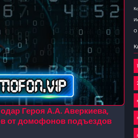
К
Ин
О
К
одар Героя А.А. Аверкиева,
дов от домофонов подъездов