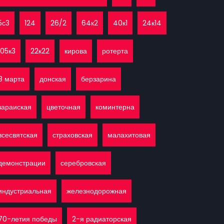
5с3
124
26/2
64к2
40к1
24к14
105к3
22к22
кирова
ротерта
8 марта
донская
берзарина
зараиская
цветочная
коминтерна
всесвятская
страховская
малахитовая
демонстрации
серебровская
индустриальная
железнодорожная
70-летия победы
2-я радиаторская