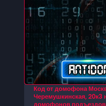
Код от домофона Моск
Черемушкинская, 20к3 н
домофонов подъездов