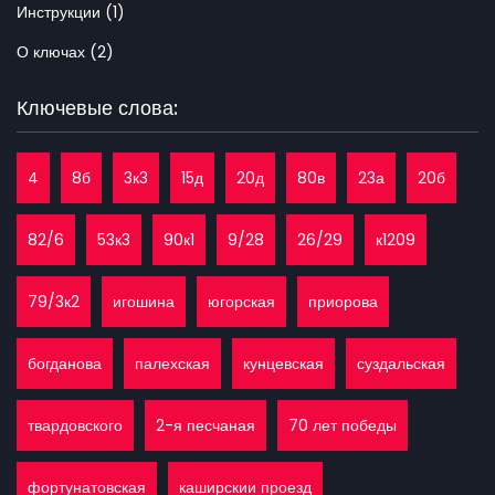
Инструкции (1)
О ключах (2)
Ключевые слова:
4
8б
3к3
15д
20д
80в
23а
20б
82/6
53к3
90к1
9/28
26/29
к1209
79/3к2
игошина
югорская
приорова
богданова
палехская
кунцевская
суздальская
твардовского
2-я песчаная
70 лет победы
фортунатовская
каширскии проезд