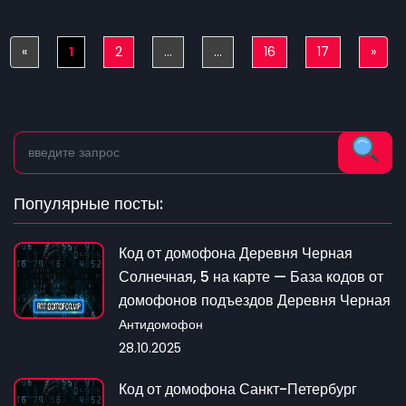
«
Previous
1
2
...
...
16
17
»
Next
Популярные посты:
Код от домофона Деревня Черная
Солнечная, 5 на карте — База кодов от
домофонов подъездов Деревня Черная
Антидомофон
28.10.2025
Код от домофона Санкт-Петербург