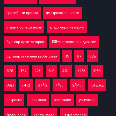
врачебныи проезд
дмитровское шоссе
старых большевиков
владимира невского
бульвар архитекторов
139-и стрелковои дивизии
бульвар генерала карбышева
35
87
82а
67б
177
223
6кб
43к1
72/3
10/6
88к1
74к2
87/12
7/9с1
2/14с1
16/26к2
покровка
нахимова
восстания
угличская
кропоткина
баикальская
петра сумина