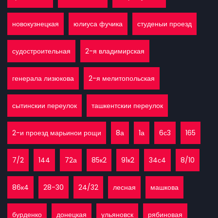
новокузнецкая
юлиуса фучика
студеныи проезд
судостроительная
2-я владимирская
генерала лизюкова
2-я мелитопольская
сытинскии переулок
ташкентскии переулок
2-и проезд марьинои рощи
8а
1а
6с3
165
7/2
144
72а
85к2
91к2
34с4
8/10
86к4
28-30
24/32
лесная
машкова
бурденко
донецкая
ульяновск
рябиновая