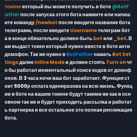
токене
который вы можете получить в боте
@BotF
ather
после запуска этого бота нажмите или напиш
ите команду
/newbot
после введите название бота
телеграмм, после введите
Username
телеграм бот
а в конце обязательно должно быть
bot
или
_bot
. В
ам выдаст токен который нужно ввести в боте анти
домофон. Так же нужно в
BotFather
нажать
Bot Set
tings
далее
Inline Mode
и должен стоять
Turn on
чт
о бы работал моментальный поиск кодов от домоф
онов. В 3 часа ночи ваш бот заработает. Функция ст
оит 5000р оплата едениразова на всю жизнь. Функц
ии в боте на вашем токене будут такими же как в осн
овном так же и будет приходить рассылка и работат
ь партнерка и все остальное это полная репликация
бота.