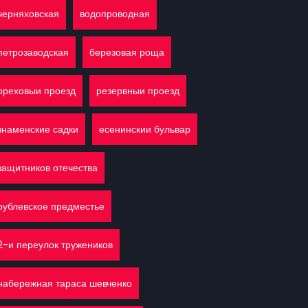
черняховская
водопроводная
петрозаводская
березовая роща
ореховыи проезд
резервныи проезд
знаменские садки
есенинскии бульвар
защитников отечества
рублевское предместье
2-и переулок тружеников
набережная тараса шевченко