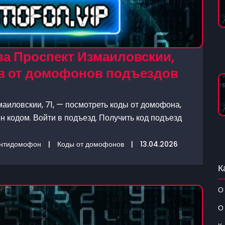
а Проспект Измаиловскии,
дов от домофонов подъездов
аиловскии, 71, — посмотреть коды от домофона,
 кодом. Войти в подъезд. Получить код подъезд
нтидомофон
|
Коды от домофонов
|
13.04.2026
К
О
О