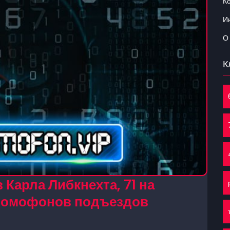
К
Ин
О
К
Карла Либкнехта, 71 на
 домофонов подъездов