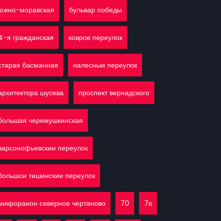
южно-моравская
бульвар победы
4-я гражданская
ковров переулок
старая басманная
налесныи переулок
архитектора шусева
проспект вернадского
большая черемушкинская
варсонофьевскии переулок
большои тишинскии переулок
микрораион северное чертаново
70
7в