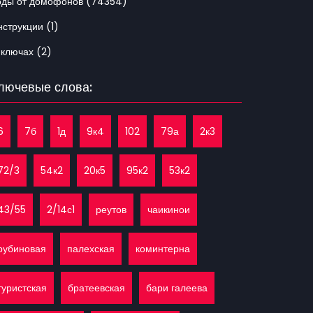
оды от домофонов (74354)
струкции (1)
 ключах (2)
лючевые слова:
6
7б
1д
9к4
102
79а
2к3
72/3
54к2
20к5
95к2
53к2
43/55
2/14с1
реутов
чаикинои
рубиновая
палехская
коминтерна
туристская
братеевская
бари галеева