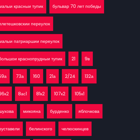
малыи красныи тупик
бульвар 70 лет победы
плетешковскии переулок
малыи патриаршии переулок
большои краснопрудныи тупик
21
9в
59а
73а
160
21а
2/24
132а
96к2
8ас1
81к2
107к2
105к1
шухова
микояна
бурденко
яблочкова
руставели
белинского
челюскинцев