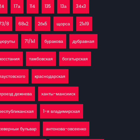
24
17а
114
135
13а
34к3
73/8
68к2
2бк5
щорса
21к19
цюрупы
71/1к1
буракова
дубравная
восстания
тамбовская
богатырская
паустовского
краснодарская
проезд дежнева
ханты-мансииск
республиканская
1-я владимирская
северныи бульвар
антонова-овсеенко