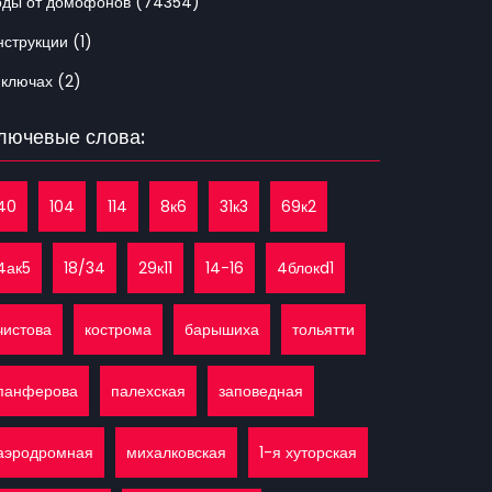
оды от домофонов (74354)
струкции (1)
 ключах (2)
лючевые слова:
40
104
114
8к6
31к3
69к2
4ак5
18/34
29к11
14-16
4блокd1
чистова
кострома
барышиха
тольятти
панферова
палехская
заповедная
аэродромная
михалковская
1-я хуторская