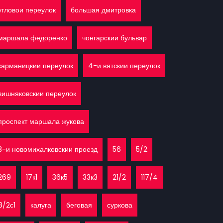
угловои переулок
большая дмитровка
маршала федоренко
чонгарскии бульвар
карманицкии переулок
4-и вятскии переулок
вишняковскии переулок
проспект маршала жукова
3-и новомихалковскии проезд
56
5/2
269
17к1
36к5
33к3
21/2
117/4
8/2с1
калуга
беговая
суркова