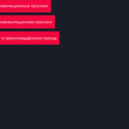
революционныи проспект
новомытищинскии проспект
1-и красногвардеискии проезд