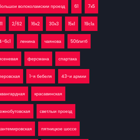
большои волоколамскии проезд
61
7к5
11
2/62
16к2
30к3
15к1
19с1а
4-6с1
ленина
чаянова
50блитб
ясеневая
ферсмана
спартака
перовская
1-я бебеля
43-и армии
авангардная
красавинская
южнобутовская
светлыи проезд
кантемировская
пятницкое шоссе