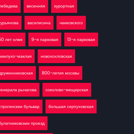
лебедева
весенняя
курортная
гурьянова
василисина
чаиковского
50 лет нлмк
9-я парковая
13-я парковая
миклухо-маклая
новохохловская
дружинниковская
800-летия москвы
генерала рычагова
соколово-мещерская
строгинскии бульвар
большая серпуховская
булатниковскии проезд