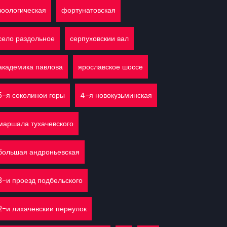
зоологическая
фортунатовская
село раздольное
серпуховскии вал
академика павлова
ярославское шоссе
5-я соколинои горы
4-я новокузьминская
маршала тухачевского
большая андроньевская
3-и проезд подбельского
2-и лихачевскии переулок