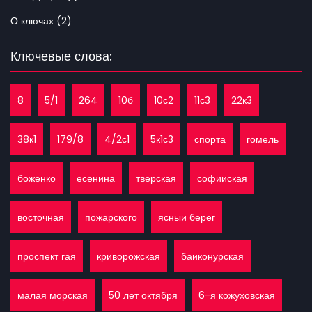
О ключах (2)
Ключевые слова:
8
5/1
264
10б
10с2
11с3
22к3
38к1
179/8
4/2с1
5к1с3
спорта
гомель
боженко
есенина
тверская
софииская
восточная
пожарского
ясныи берег
проспект гая
криворожская
баиконурская
малая морская
50 лет октября
6-я кожуховская