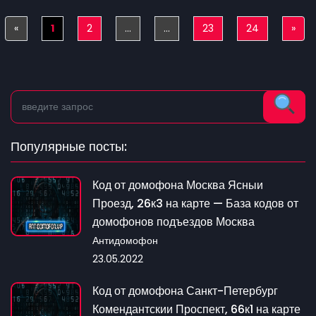
«
Previous
1
2
...
...
23
24
»
Nex
Популярные посты:
Код от домофона Москва Ясныи
Проезд, 26к3 на карте — База кодов от
домофонов подъездов Москва
Антидомофон
23.05.2022
Код от домофона Санкт-Петербург
Комендантскии Проспект, 66к1 на карте