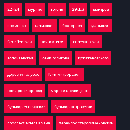
22-24
мурино
гоголя
29к1с3
дмитров
еременко
тальковая
бехтерева
гданьская
белибеиская
почтамтская
селезневская
волочаевская
лени голикова
кржижановского
деревня голубое
15-и микрораион
гончарныи проезд
маршала савицкого
бульвар славянскии
бульвар петровскии
проспект абылаи хана
переулок старопименовскии