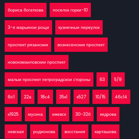
бориса богаткова
поселок горки-10
3-я марьинои рощи
кузнечныи переулок
проспект рязанскии
вознесенскии проспект
новоизмаиловскии проспект
малыи проспект петроградскои стороны
63
5/9
6c1
22а
18с4
35к1
к527
10/15
46с14
к1925
мусина
ижевск
30-32б
кедрова
невская
родионова
восстания
карташова