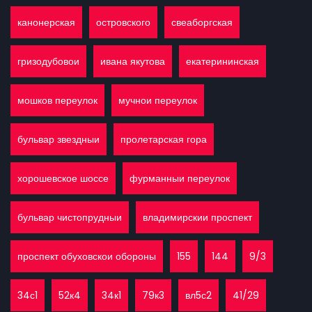
канонерская
островского
свеаборгская
гризодубовои
ивана якутова
екатерининская
мошков переулок
мучнои переулок
бульвар звездныи
пролетарская гора
хорошевское шоссе
фурманныи переулок
бульвар чистопрудныи
владимирскии проспект
проспект обуховскои обороны
155
144
9/3
34с1
52к4
34к1
79к3
вл5с2
41/29