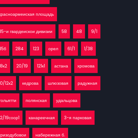
красноармеиская площадь
35-и гвардеискои дивизии
58
48
9/1
35б
284
123
орел
61/1
1/38
18к2
20/19
121к1
астана
хромова
10/12к2
кедрова
шлюзовая
радужная
тольятти
полянская
удальцова
12/19соор1
канареечная
3-я парковая
гризодубовои
набережная б.