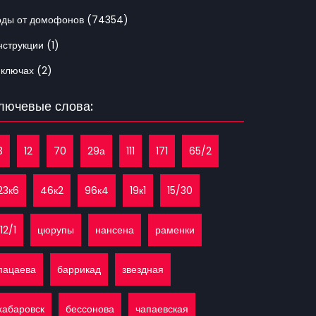
оды от домофонов (74354)
струкции (1)
 ключах (2)
лючевые слова:
3
12
70
29а
111
171
65/2
23к6
46к2
96к4
19к1
15/30
112/1
цюрупы
нансена
раменки
пацаева
баррикад
звездная
хабаровск
бессонова
чапаевская