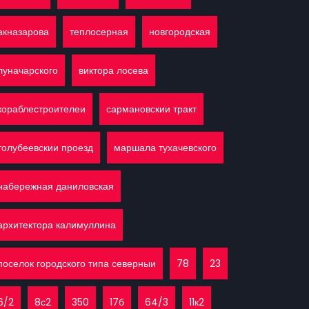
акназарова
теплосерная
новгородская
луначарского
виктора лосева
кораблестроителеи
сармановскии тракт
толубеевскии проезд
маршала тухачевского
набережная даниловская
архитектора калимуллина
поселок городского типа северныи
78
23
6/2
8с2
350
17б
64/3
11к2