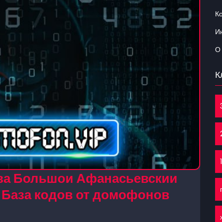
К
Ин
О
К
ва Большои Афанасьевскии
— База кодов от домофонов