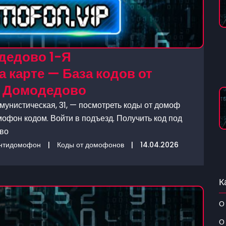
дедово 1-Я
а карте — База кодов от
 Домодедово
унистическая, 31, — посмотреть коды от домоф
мофон кодом. Войти в подъезд. Получить код под
ово
нтидомофон
|
Коды от домофонов
|
14.04.2026
К
О
О