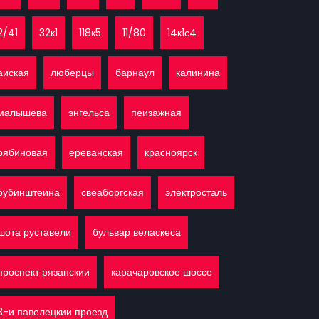
2/41
32к1
118к5
11/80
14к1с4
аиская
люберцы
барнаул
калинина
малышева
энгельса
пеизажная
рябиновая
ереванская
красноярск
рубинштеина
свеаборгская
электросталь
шота руставели
бульвар веласкеса
проспект рязанскии
карачаровское шоссе
3-и павелецкии проезд