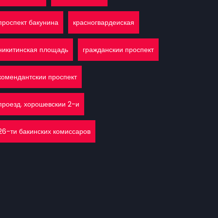
проспект бакунина
красногвардеиская
никитинская площадь
гражданскии проспект
комендантскии проспект
проезд. хорошевскии 2-и
26-ти бакинских комиссаров