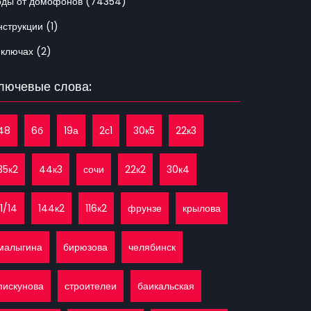
оды от домофонов (74354)
струкции (1)
 ключах (2)
лючевые слова:
48
6б
19а
2с1
30к5
22к3
35к2
44к3
сочи
22к2
30к4
11/14
144к2
116к2
фрунзе
крылова
малыгина
бирюзова
челябинск
пискунова
строителеи
баикальская