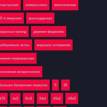
пластунская
новороссииск
михалковская
21-я амурская
краснодарская
парусныи проезд
деревня федюково
набережные челны
маршала голованова
нижняя первомаиская
поселение воскресенское
большои балканскии переулок
11
25
4/6
4к3
6гк3
34к1
45к2
49к3