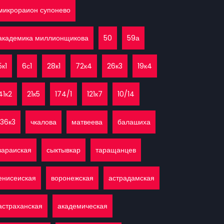
микрораион супонево
академика миллионщикова
50
59а
5к1
6с1
28к1
72к4
26к3
19к4
41к2
21к5
174/1
121к7
10/14
136к3
чкалова
матвеева
балашиха
зараиская
сыктывкар
таращанцев
енисеиская
воронежская
астрадамская
астраханская
академическая