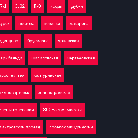
17к1
3с32
11к8
искры
дубки
курск
пестова
новинки
макарова
одинцово
брусилова
ярцевская
гарибальди
шипиловская
чертановская
проспект гая
халтуринская
нижневартовск
зеленоградская
елены колесовои
800-летия москвы
дмитровскии проезд
поселок мичуринскии