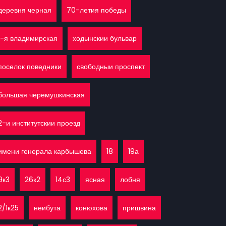
деревня черная
70-летия победы
1-я владимирская
ходынскии бульвар
поселок поведники
свободныи проспект
большая черемушкинская
2-и институтскии проезд
имени генерала карбышева
18
19а
9к3
26к2
14с3
ясная
лобня
2/1к25
неибута
конюхова
пришвина