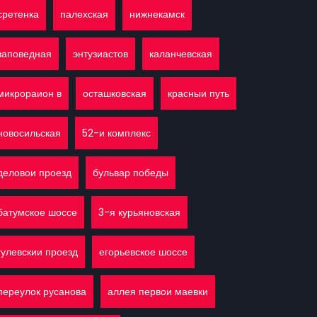
сретенка
палехская
нижнекамск
заповедная
энтузиастов
каланчевская
микрораион в
осташковская
красныи путь
новосильская
52-и комплекс
деловои проезд
бульвар победы
батумское шоссе
3-я курьяновская
гулевскии проезд
егорьевское шоссе
переулок русанова
аллея первои маевки