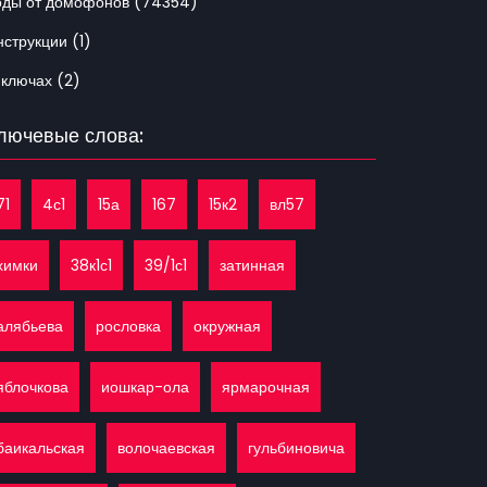
оды от домофонов (74354)
струкции (1)
 ключах (2)
лючевые слова:
71
4с1
15а
167
15к2
вл57
химки
38к1с1
39/1с1
затинная
алябьева
рословка
окружная
яблочкова
иошкар-ола
ярмарочная
баикальская
волочаевская
гульбиновича