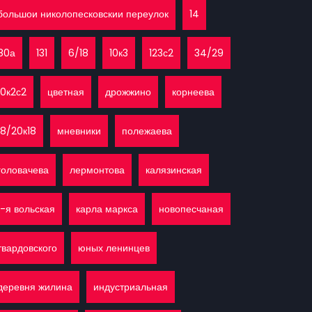
большои николопесковскии переулок
14
80а
131
6/18
10к3
123с2
34/29
10к2с2
цветная
дрожжино
корнеева
18/20к18
мневники
полежаева
головачева
лермонтова
калязинская
1-я вольская
карла маркса
новопесчаная
твардовского
юных ленинцев
деревня жилина
индустриальная