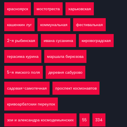
красноярск
мостотреста
харьковская
кашенкин луг
коммунальная
фестивальная
2-я рыбинская
ивана сусанина
кировоградская
герасима курина
маршала бирюзова
5-я ямского поля
деревня сабурово
садовая-самотечная
проспект космонавтов
кривоарбатскии переулок
зои и александра космодемьянских
55
334