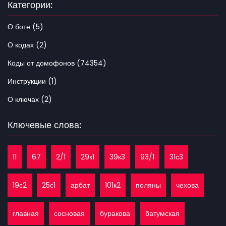
Категории:
О боте (5)
О кодах (2)
Коды от домофонов (74354)
Инструкции (1)
О ключах (2)
Ключевые слова:
11
67
2/1
29к1
39к3
93/1
31с3
19с2
25с1
арбат
101к2
поляны
чехова
главная
сосновая
буракова
батумская