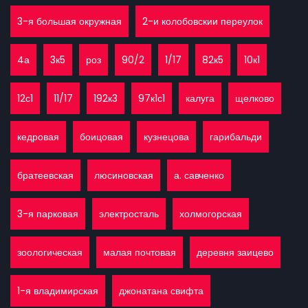
3-я большая окружная
2-и колобовскии переулок
4а
3к5
роз
90/2
1/17
82к5
10к1
12с1
11/17
192к3
97к1с1
калуга
щелково
кедровая
боицовая
кузнецова
гарибальди
братеевская
люсиновская
а. савченко
3-я парковая
электросталь
холмогорская
зоологическая
малая почтовая
деревня заицево
1-я владимирская
джонатана свифта