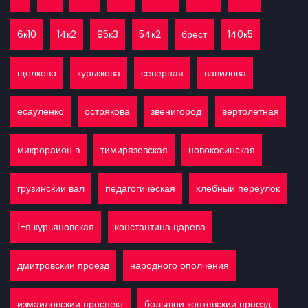
6к10
14к2
95к3
54к2
брест
140к5
щелково
курыжова
северная
вавилова
есауленко
острякова
звенигород
вертолетная
микрораион в
тимирязевская
новокосинская
грузинскии вал
педагогическая
хлебныи переулок
1-я курьяновская
константина царева
дмитровскии проезд
народного ополчения
измаиловскии проспект
большои коптевскии проезд