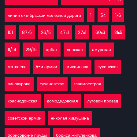
линии октябрьскои железнои дороги
1
54
1к6
101
87к5
26/5
47к1
27к1
60к3
31к5
11/14
29/15
арбат
ленская
амурская
матвеева
5-и армии
михаилова
сухонская
винокурова
сухановская
главмосстроя
краснодонская
домодедовская
луговои проезд
советскои армии
николая химушина
борисовские пруды
бориса жигуленкова