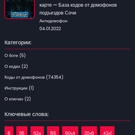
карте — База кодов от домофонов
подъездов Сочи
Антидомофон
04.01.2022
Категории:
О боте (5)
О кодах (2)
Коды от домофонов (74354)
Инструкции (1)
О ключах (2)
Ключевые слова:
8
95
62а
155
60к4
20к6
42к1