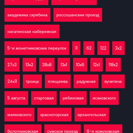
академика скрябина
россошанскии проезд
нагатинская набережная
5-и монетчиковскии переулок
11
62
122
2к2
27к3
13к2
38к8
13к1
10к6
12к1
118к2
24к11
троицк
плещеева
радужная
вучетича
5 августа
стартовая
рябиновая
исаковского
маяковского
красногорская
архангельская
болотниковская
сумскои проезд
6-я кожуховская