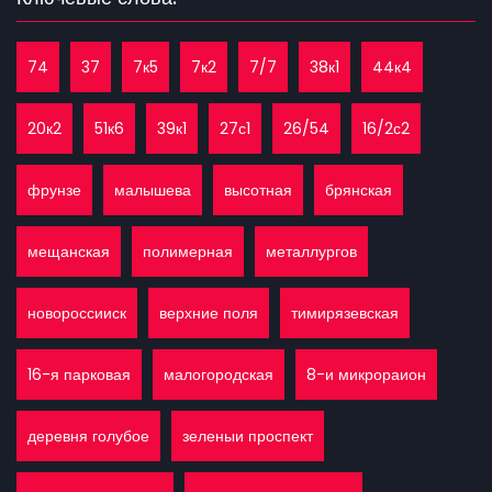
74
37
7к5
7к2
7/7
38к1
44к4
20к2
51к6
39к1
27с1
26/54
16/2с2
фрунзе
малышева
высотная
брянская
мещанская
полимерная
металлургов
новороссииск
верхние поля
тимирязевская
16-я парковая
малогородская
8-и микрораион
деревня голубое
зеленыи проспект