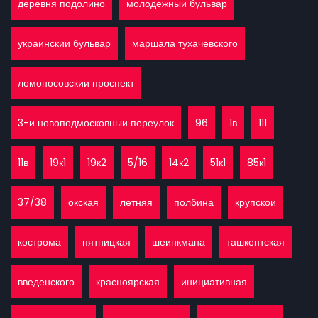
деревня подолино
молодежныи бульвар
украинскии бульвар
маршала тухачевского
ломоносовскии проспект
3-и новоподмосковныи переулок
96
1в
111
11в
19к1
19к2
5/16
14к2
51к1
85к1
37/38
окская
летняя
полбина
крупскои
кострома
пятницкая
шеинкмана
ташкентская
введенского
красноярская
инициативная