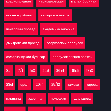
краснопрудная
наримановская
малая бронная
поселок рублево
каширское шоссе
чечерскии проезд
академика анохина
дмитровскии проезд
озерковскии переулок
самаркандскии бульвар
переулок сивцев вражек
8а
7/1
1с3
24б
36к4
61к6
17к3
23с1
орел
20к4
25/12
камова
кирова
паршина
заречная
полоцкая
удальцова