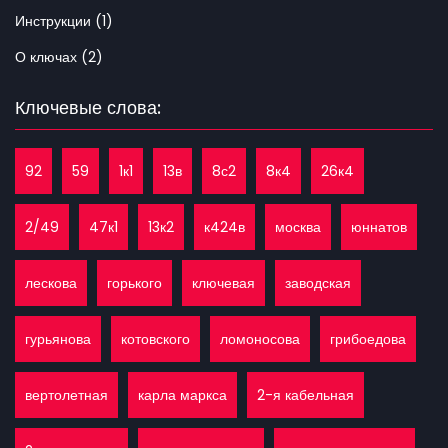
Инструкции (1)
О ключах (2)
Ключевые слова:
92
59
1к1
13в
8с2
8к4
26к4
2/49
47к1
13к2
к424в
москва
юннатов
лескова
горького
ключевая
заводская
гурьянова
котовского
ломоносова
грибоедова
вертолетная
карла маркса
2-я кабельная