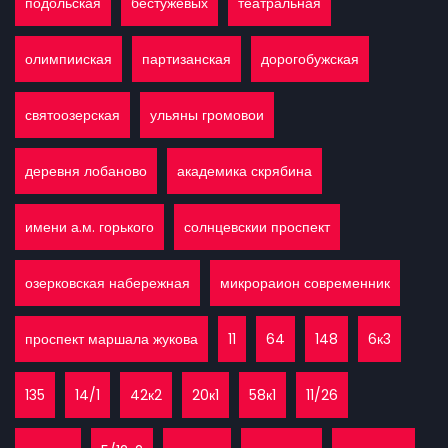
подольская
бестужевых
театральная
олимпииская
партизанская
дорогобужская
святоозерская
ульяны громовои
деревня лобаново
академика скрябина
имени а.м. горького
солнцевскии проспект
озерковская набережная
микрораион современник
проспект маршала жукова
11
64
148
6к3
135
14/1
42к2
20к1
58к1
11/26