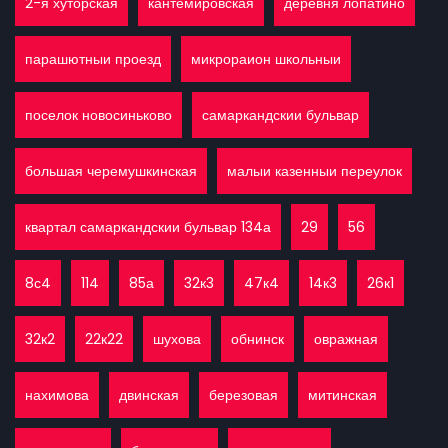
2-я хуторская
кантемировская
деревня лопатино
парашютныи проезд
микрораион школьныи
поселок новосиньково
самаркандскии бульвар
большая черемушкинская
малыи казенныи переулок
квартал самаркандскии бульвар 134а
29
56
8с4
114
85а
32к3
47к4
14к3
26к1
32к2
22к22
шухова
обнинск
овражная
нахимова
двинская
березовая
митинская