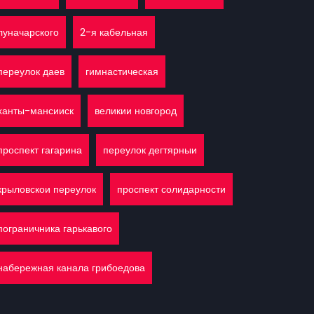
луначарского
2-я кабельная
переулок даев
гимнастическая
ханты-мансииск
великии новгород
проспект гагарина
переулок дегтярныи
крыловскои переулок
проспект солидарности
пограничника гарькавого
набережная канала грибоедова