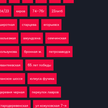
24/23
киров
74-76г
23литб
широтная
старцева
егорьевск
разъезжая
амундсена
семчинская
хользунова
бронная м.
петрозаводск
ивантеевская
65 лет победы
ланское шоссе
юлиуса фучика
деревня черная
переулок лавров
стародеревенская
ул кожуховская 7-я