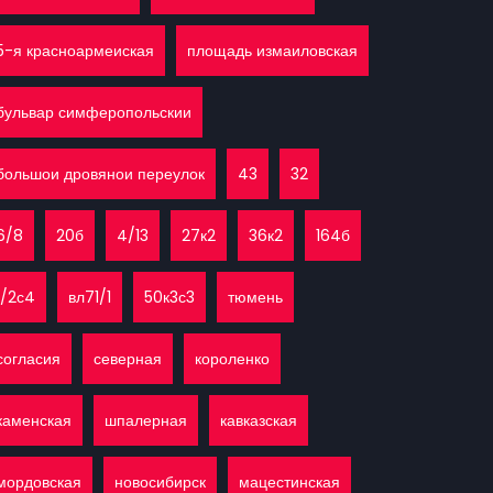
5-я красноармеиская
площадь измаиловская
бульвар симферопольскии
большои дровянои переулок
43
32
6/8
20б
4/13
27к2
36к2
164б
1/2с4
вл71/1
50к3с3
тюмень
согласия
северная
короленко
каменская
шпалерная
кавказская
мордовская
новосибирск
мацестинская