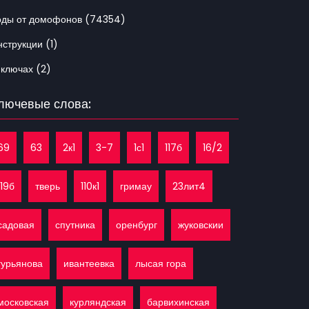
оды от домофонов (74354)
струкции (1)
 ключах (2)
лючевые слова:
69
63
2к1
3-7
1с1
117б
16/2
119б
тверь
110к1
гримау
23лит4
садовая
спутника
оренбург
жуковскии
гурьянова
ивантеевка
лысая гора
московская
курляндская
барвихинская