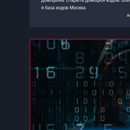
домофона. Открыть домофон кодом. Войт
я база кодов Москва
А