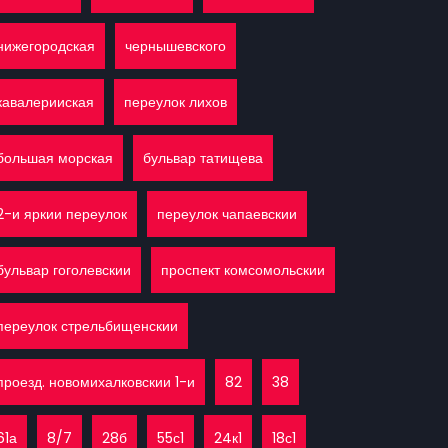
нижегородская
чернышевского
кавалерииская
переулок лихов
большая морская
бульвар татищева
2-и яркии переулок
переулок чапаевскии
бульвар гоголевскии
проспект комсомольскии
переулок стрельбищенскии
проезд. новомихалковскии 1-и
82
38
61а
8/7
28б
55с1
24к1
18с1