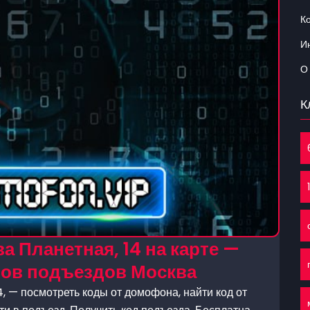
К
Ин
О
К
 Планетная, 14 на карте —
нов подъездов Москва
, — посмотреть коды от домофона, найти код от