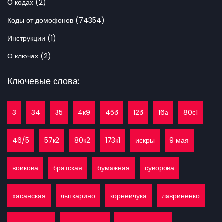
О кодах (2)
Коды от домофонов (74354)
Инструкции (1)
О ключах (2)
Ключевые слова:
3
34
35
4к9
46б
12б
16а
80с1
46/5
57к2
80к2
173к1
искры
9 мая
воикова
братская
бумажная
суворова
хасанская
лыткарино
корнеичука
лавриненко