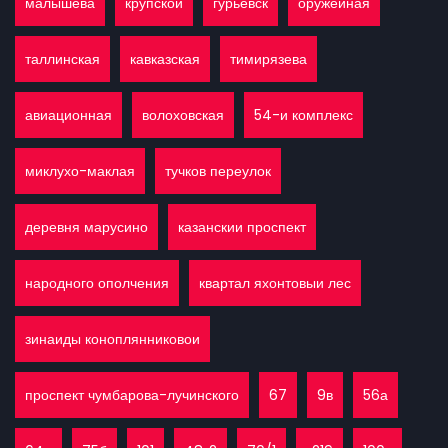
малышева
крупскои
гурьевск
оружеиная
таллинская
кавказская
тимирязева
авиационная
волоховская
54-и комплекс
миклухо-маклая
тучков переулок
деревня марусино
казанскии проспект
народного ополчения
квартал яхонтовыи лес
зинаиды коноплянниковои
проспект чумбарова-лучинского
67
9в
56а