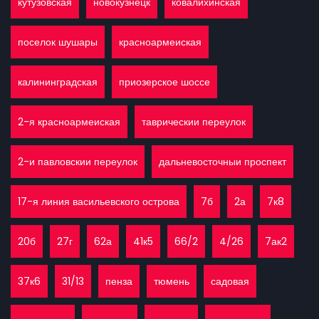
кутузовская
новокузнецк
ковалихинская
поселок шушары
красноармеиская
калининградская
приозерское шоссе
2-я красноармеиская
таврическии переулок
2-и павловскии переулок
дальневосточныи проспект
17-я линия васильевского острова
7б
2а
7к8
20б
27г
62а
41к5
66/2
4/26
7ак2
37к6
31/13
пенза
тюмень
садовая