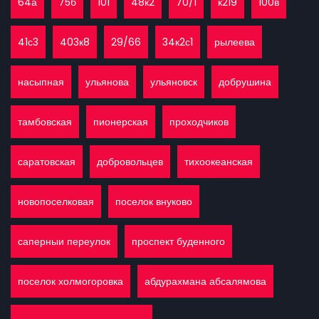
64а
75б
101
48к2
70/1
к219
100в
41с3
403к8
29/66
34к2с1
рылеева
насыпная
ульянова
ульяновск
добрушина
тамбовская
пионерская
проходчиков
саратовская
добровольцев
тихоокеанская
новопоселковая
поселок внуково
саперныи переулок
проспект буденного
поселок холмогоровка
абдурахмана абсалямова