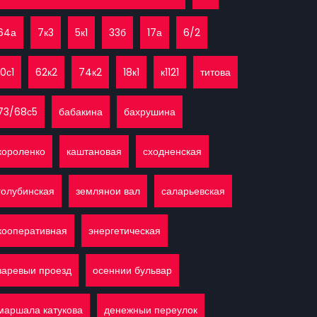
64а
7к3
5к1
33б
17а
6/2
10с1
62к2
74к2
18к1
к1121
титова
73/68с5
бабакина
бахрушина
короленко
каштановая
сходненская
голубинская
землянои вал
саларьевская
кооперативная
энергетическая
заревыи проезд
осеннии бульвар
маршала катукова
денежныи переулок