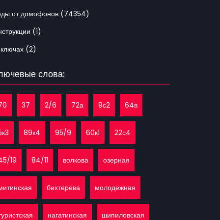
оды от домофонов (74354)
струкции (1)
 ключах (2)
лючевые слова:
70
37
2/6
72а
9с2
64в
5к3
89к4
95/9
60к1
22с4
45/19
84/11
волкова
озерная
митинская
бехтерева
молодежная
туристская
нагатинская
шипиловская