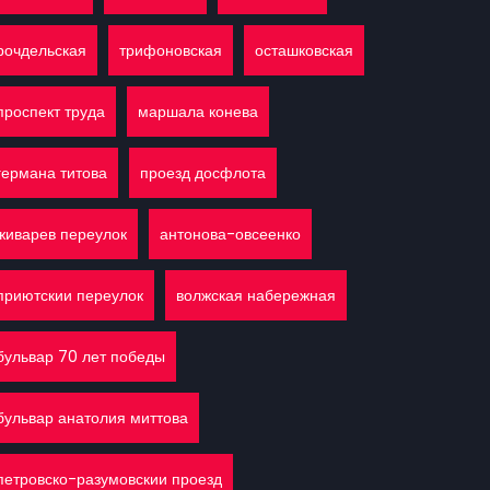
рочдельская
трифоновская
осташковская
проспект труда
маршала конева
германа титова
проезд досфлота
живарев переулок
антонова-овсеенко
приютскии переулок
волжская набережная
бульвар 70 лет победы
бульвар анатолия миттова
петровско-разумовскии проезд