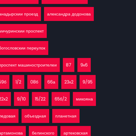
анадырскии проезд
александра додонова
мичуринскии проспект
богословскии переулок
проспект машиностроителеи
87
9к6
59б
1/2
08б
66а
23к2
9/95
22к2
9/10
15/22
65б/2
микояна
ледовая
объездная
планетная
артамонова
белинского
артековская