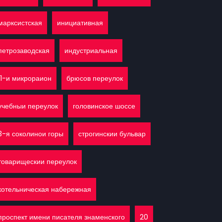
марксистская
инициативная
петрозаводская
индустриальная
11-и микрораион
брюсов переулок
учебныи переулок
головинское шоссе
3-я соколинои горы
строгинскии бульвар
товарищескии переулок
котельническая набережная
проспект имени писателя знаменского
20