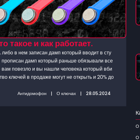
о такое и как работает.
 либо в нем записан дамп который вводит в сту
м прописан дамп который раньше обязывали все
о вам повезло и вы нашли человека который вби
тво ключей в продаже могут не открыть и 20% до
Антидомофон
|
О ключах
|
28.05.2024
К
О
О