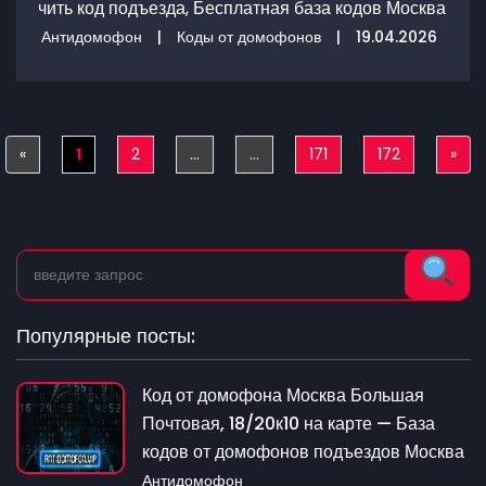
чить код подъезда, Бесплатная база кодов Москва
Антидомофон
|
Коды от домофонов
|
19.04.2026
«
Previous
1
2
...
...
171
172
»
Nex
Популярные посты:
Код от домофона Москва Большая
Почтовая, 18/20к10 на карте — База
кодов от домофонов подъездов Москва
Антидомофон