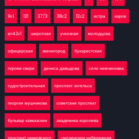
9с1
121
37/3
38с2
12с2
истра
киров
вл42с1
широтная
учхозная
молодцова
офицерская
звенигород
бухарестская
героев свири
дениса давыдова
село немчиновка
судостроительная
проспект энгельса
георгия мушникова
советскии проспект
бульвар кавказскии
академика королева
проспект чаиковского
смоленская набережная