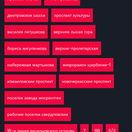
дмитровское шоссе
проспект культуры
василия петушкова
верхняя лысая гора
бориса жигуленкова
верхне-пролетарская
набережная мартынова
микрораион щербинки-1
измаиловскии проспект
новочеркасскии проспект
поселок завода мосрентген
рабочии поселок свердловскии
16-я линия васильевского острова
7
88
5/3