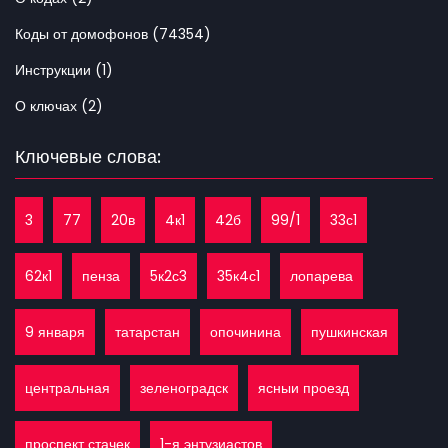
Коды от домофонов (74354)
Инструкции (1)
О ключах (2)
Ключевые слова:
3
77
20в
4к1
42б
99/1
33с1
62к1
пенза
5к2с3
35к4с1
лопарева
9 января
татарстан
опочинина
пушкинская
центральная
зеленоградск
ясныи проезд
проспект стачек
1-я энтузиастов