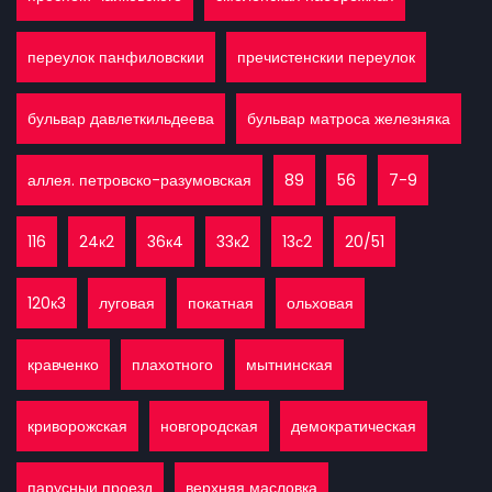
переулок панфиловскии
пречистенскии переулок
бульвар давлеткильдеева
бульвар матроса железняка
аллея. петровско-разумовская
89
56
7-9
116
24к2
36к4
33к2
13с2
20/51
120к3
луговая
покатная
ольховая
кравченко
плахотного
мытнинская
криворожская
новгородская
демократическая
парусныи проезд
верхняя масловка