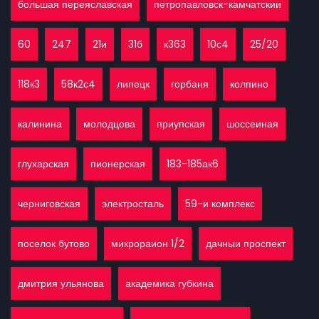
большая переяславская
петропавловск-камчатскии
60
247
21и
31б
к363
10с4
25/20
118к3
58к2с4
липецк
горбаня
колпино
калинина
молодцова
приупская
шоссеиная
глухарская
пионерская
183-185ак6
черниговская
электросталь
59-и комплекс
поселок бутово
микрораион 1/2
дачныи проспект
дмитрия ульянова
академика губкина