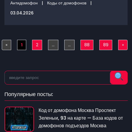
Антидомофон
|
Коды от домофонов
|
03.04.2026
«
Previous
1
2
...
...
88
89
»
Nex
Популярные посты:
Код от домофона Москва Проспект
Зеленыи, 93 на карте — База кодов от
домофонов подъездов Москва