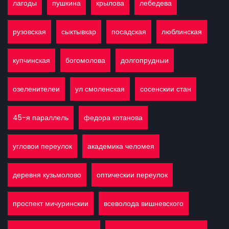
лагоды
пушкина
крылова
лебедева
рузовская
сыктывкар
посадская
люблинская
купчинская
богомолова
долгопрудныи
озеленителеи
ул смоленская
сосенскии стан
45-я параллель
федора котанова
угловои переулок
академика челомея
деревня кузьмолово
оптическии переулок
проспект мичуринскии
всеволода вишневского