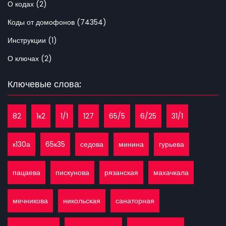
О кодах (2)
Коды от домофонов (74354)
Инструкции (1)
О ключах (2)
Ключевые слова:
82
1к2
1/1
127
65/5
6/25
31/1
к130а
65к35
седова
минина
гурьева
пацаева
пискунова
рязанская
махачкала
мечникова
никольская
санаторная