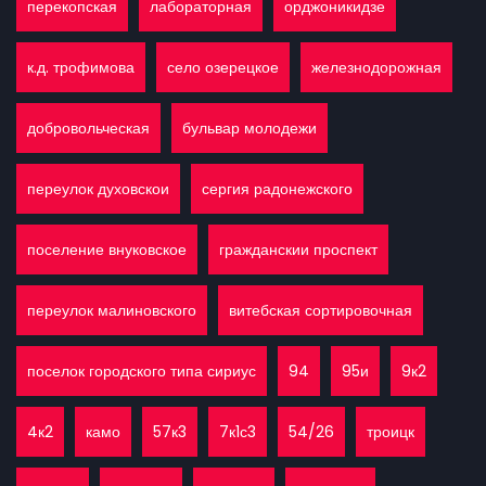
перекопская
лабораторная
орджоникидзе
к.д. трофимова
село озерецкое
железнодорожная
добровольческая
бульвар молодежи
переулок духовскои
сергия радонежского
поселение внуковское
гражданскии проспект
переулок малиновского
витебская сортировочная
поселок городского типа сириус
94
95и
9к2
4к2
камо
57к3
7к1с3
54/26
троицк