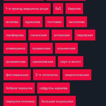
1-и проезд марьинои рощи
6к2
барклая
волкова
курашова
постовая
заслонова
панферова
палехская
алтаиская
перовская
климашкина
пушкинская
ельнинская
кулахметова
шипиловская
серп и молот
фестивальная
2-я пятилетка
энергетическая
бобров переулок
габдуллы кариева
переулок есенина
большая юшуньская