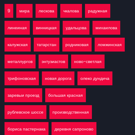
9
мира
лескова
чкалова
радужная
линеиная
винницкая
удальцова
михаилова
калужская
татарстан
родниковая
ломжинская
металлургов
энтузиастов
ново-светлая
трифоновская
новая дорога
олеко дундича
заревыи проезд
большая красная
рублевское шоссе
производственная
бориса пастернака
деревня сапроново