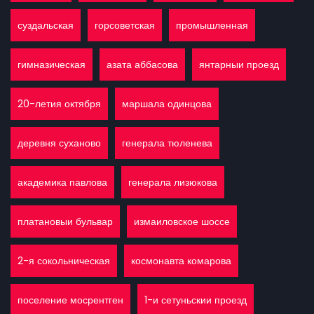
суздальская
горсоветская
промышленная
гимназическая
азата аббасова
янтарныи проезд
20-летия октября
маршала одинцова
деревня суханово
генерала тюленева
академика павлова
генерала лизюкова
платановыи бульвар
измаиловское шоссе
2-я сокольническая
космонавта комарова
поселение мосрентген
1-и сетуньскии проезд