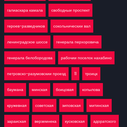
галиаскара камала
свободныи проспект
героев-разведчиков
сокольническии вал
ленинградское шоссе
генерала перхоровича
генерала белобородова
рабочии поселок нахабино
петровско-разумовскии проезд
11
троицк
баумана
минская
боицовая
копылова
кружевная
советская
зиповская
митинская
зараиская
верземнека
кусковская
адоратского