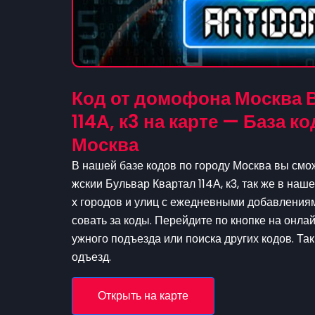
Код от домофона Москва 
114А, к3 на карте — База 
Москва
В нашей базе кодов по городу Москва вы смож
жскии Бульвар Квартал 114А, к3, так же в наш
х городов и улиц с ежедневными добавлениям
совать за коды. Перейдите по кнопке на онла
ужного подъезда или поиска других кодов. Та
одъезд.
Открыть на карте