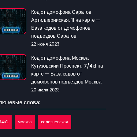
Код от домофона Саратов
Артиллерииская, 11 на карте —
База кодов от домофонов
подъездов Саратов
22 июня 2023
Код от домофона Москва
Кутузовскии Проспект, 7/4к1 на
карте — База кодов от
домофонов подъездов Москва
20 июля 2023
лючевые слова:
34к2
москва
селезневская