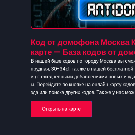
Код от домофона Москва К
карте — База кодов от д
В нашей базе кодов по городу Москва вы смож
прудная, 30-34с1, так же в нашей бесплатной 
иц с ежедневными добавлениями новых и удал
ы. Перейдите по кнопке на онлайн карту кодо
зда или поиска других кодов. Так же у нас мо
Открыть на карте