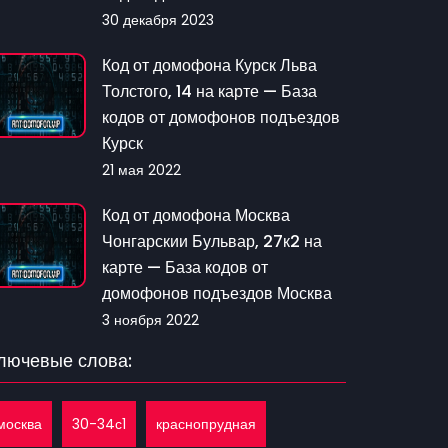
30 декабря 2023
Код от домофона Курск Льва
Толстого, 14 на карте — База
кодов от домофонов подъездов
Курск
21 мая 2022
Код от домофона Москва
Чонгарскии Бульвар, 27к2 на
карте — База кодов от
домофонов подъездов Москва
3 ноября 2022
лючевые слова:
москва
30-34с1
краснопрудная