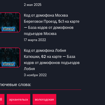
2 мая 2025
Код от домофона Москва
Береговои Проезд, 5с1 на карте
— База кодов от домофонов
подъездов Москва
17 марта 2022
Код от домофона Лобня
Катюшки, 62 на карте — База
кодов от домофонов подъездов
Лобня
3 ноября 2022
лючевые слова:
18
архангельск
вологодская