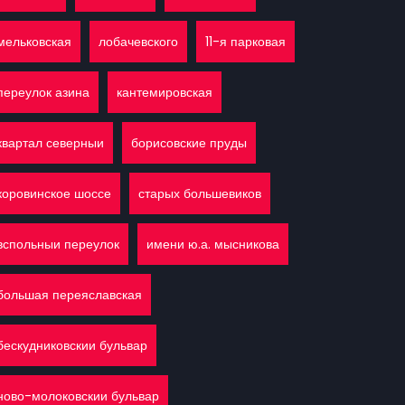
мельковская
лобачевского
11-я парковая
переулок азина
кантемировская
квартал северныи
борисовские пруды
коровинское шоссе
старых большевиков
вспольныи переулок
имени ю.а. мысникова
большая переяславская
бескудниковскии бульвар
ново-молоковскии бульвар