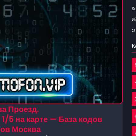
К
Ин
О
К
а Проезд.
 1/5 на карте — База кодов
ов Москва