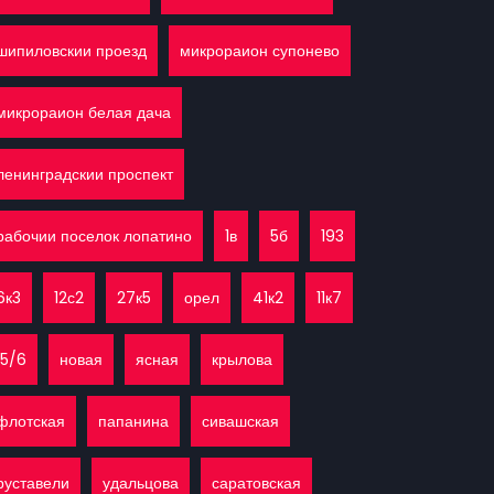
шипиловскии проезд
микрораион супонево
микрораион белая дача
ленинградскии проспект
рабочии поселок лопатино
1в
5б
193
6к3
12с2
27к5
орел
41к2
11к7
15/6
новая
ясная
крылова
флотская
папанина
сивашская
руставели
удальцова
саратовская