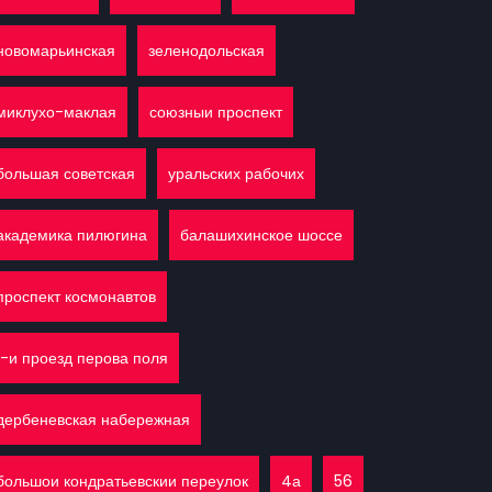
новомарьинская
зеленодольская
миклухо-маклая
союзныи проспект
большая советская
уральских рабочих
академика пилюгина
балашихинское шоссе
проспект космонавтов
1-и проезд перова поля
дербеневская набережная
большои кондратьевскии переулок
4а
56