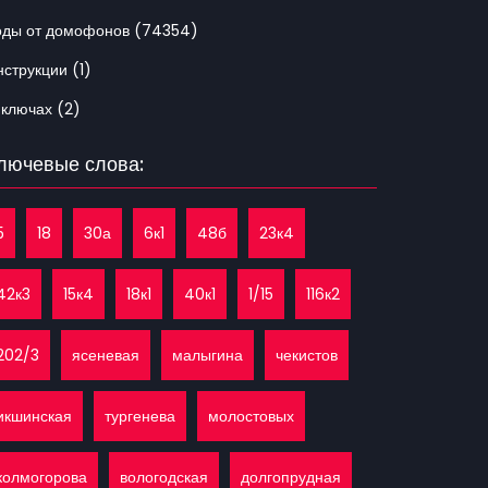
оды от домофонов (74354)
струкции (1)
 ключах (2)
лючевые слова:
5
18
30а
6к1
48б
23к4
42к3
15к4
18к1
40к1
1/15
116к2
202/3
ясеневая
малыгина
чекистов
икшинская
тургенева
молостовых
колмогорова
вологодская
долгопрудная