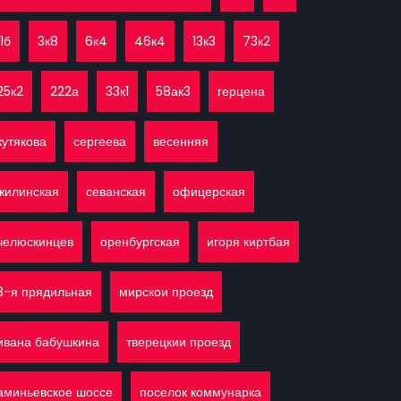
11б
3к8
6к4
46к4
13к3
73к2
25к2
222а
33к1
58ак3
герцена
кутякова
сергеева
весенняя
жилинская
севанская
офицерская
челюскинцев
оренбургская
игоря киртбая
3-я прядильная
мирскои проезд
ивана бабушкина
тверецкии проезд
аминьевское шоссе
поселок коммунарка