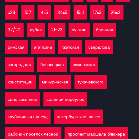
с28
107
4к5
34к5
15с1
17к3
26к2
37/20
дубна
21-23
пушкин
бронная
рижская
агапкина
гжатская
свердлова
загородная
бесовецкая
жуковского
конституции
мичуринская
тухачевского
село засечное
солянои переулок
клубничныи проезд
петербургское шоссе
рабочии поселок леснои
проспект маршала блюхера