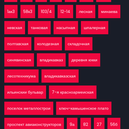
1ак3
58к3
103/4
12-14
лесная
минаева
невская
танковая
насыпная
шпалерная
полтавская
колодезная
складочная
синявинская
владикавказ
деревня юкки
лесотехникума
владикавказская
ильинскии бульвар
7-я красноармеиская
поселок металлострои
ключ-камышенское плато
проспект авиаконструкторов
9а
82
27
56б