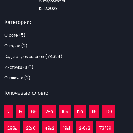
Антидомофон
12.12.2023
Категории:
О боте (5)
О кодах (2)
Коды от домофонов (74354)
Инструкции (1)
О ключах (2)
Ключевые слова:
2
15
69
28б
10а
12б
115
100
298в
22/6
49к2
19к1
2к8/2
73/39