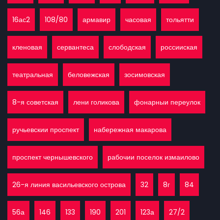
16ас2
108/80
армавир
часовая
тольятти
кленовая
сервантеса
слободская
россииская
театральная
беловежская
зосимовская
8-я советская
лени голикова
фонарныи переулок
ручьевскии проспект
набережная макарова
проспект чернышевского
рабочии поселок измаилово
26-я линия васильевского острова
32
8г
84
56а
146
133
190
201
123а
27/2