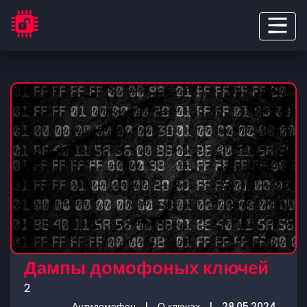
Дампы домофоных ключей
2
Антидомофон
|
О ключах
|
28.05.2024