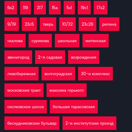
6к2
119
217
15а
5к1
19с1
17к2
9/19
23с5
тверь
10/32
23с26
репина
чкалова
сурикова
школьная
митинская
звенигород
2-я садовая
возрождения
левобережная
волгоградская
30-и комплекс
московскии тракт
максима горького
сколковское шоссе
большая тарасовская
бескудниковскии бульвар
2-и институтскии проезд