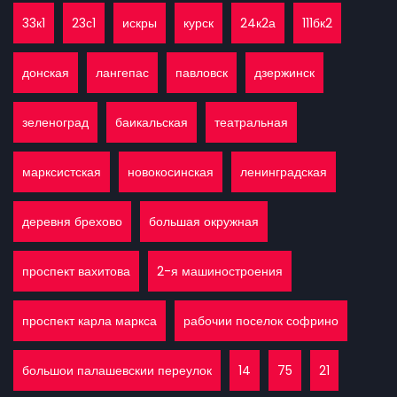
33к1
23с1
искры
курск
24к2а
111бк2
донская
лангепас
павловск
дзержинск
зеленоград
баикальская
театральная
марксистская
новокосинская
ленинградская
деревня брехово
большая окружная
проспект вахитова
2-я машиностроения
проспект карла маркса
рабочии поселок софрино
большои палашевскии переулок
14
75
21