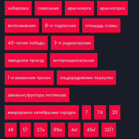
хабаровск
совхозная
красноярск
красногорск
волочаевская
8-я подлесная
площадь славы
40-летия победы
3-я радиаторская
заводскои проезд
интернациональная
1-и казанскии просек
эльдорадовскии переулок
авиаконструктора петлякова
микрораион октябрьскии городок
7
74
23
46
1/1
27в
69а
4к1
45к1
23/1