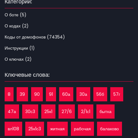
Категории:
О боте (5)
О кодах (2)
Коды от домофонов (74354)
Инструкции (1)
О ключах (2)
Ключевые слова:
8
39
90
91
60а
30а
56б
57г
47а
30с3
25к1
27/6
2/1с1
бытха
вл108
25к1с3
житная
рабочая
балаково